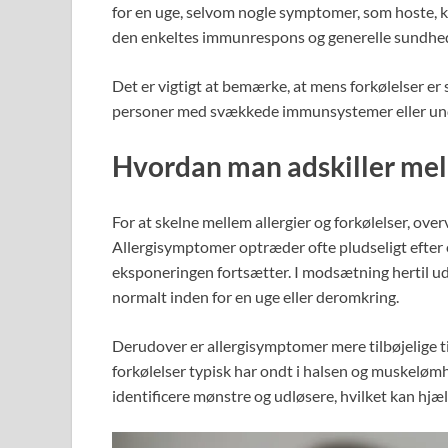
for en uge, selvom nogle symptomer, som hoste, ka
den enkeltes immunrespons og generelle sundhe
Det er vigtigt at bemærke, at mens forkølelser e
personer med svækkede immunsystemer eller und
Hvordan man adskiller mell
For at skelne mellem allergier og forkølelser, o
Allergisymptomer optræder ofte pludseligt efter 
eksponeringen fortsætter. I modsætning hertil ud
normalt inden for en uge eller deromkring.
Derudover er allergisymptomer mere tilbøjelige t
forkølelser typisk har ondt i halsen og muskelø
identificere mønstre og udløsere, hvilket kan hjæ