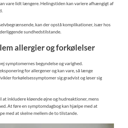
n vare lidt længere. Helingstiden kan variere afhængigt af
d.
r selvbegrænsende, kan der opstå komplikationer, især hos
erliggende sundhedstilstande.
em allergier og forkølelser
vervej symptomernes begyndelse og varighed.
eksponering for allergener og kan vare, så længe
vikler forkølelsessymptomer sig gradvist og løser sig
il at inkludere kløende øjne og hudreaktioner, mens
mhed. At føre en symptomdagbog kan hjælpe med at
lpe med at skelne mellem de to tilstande.