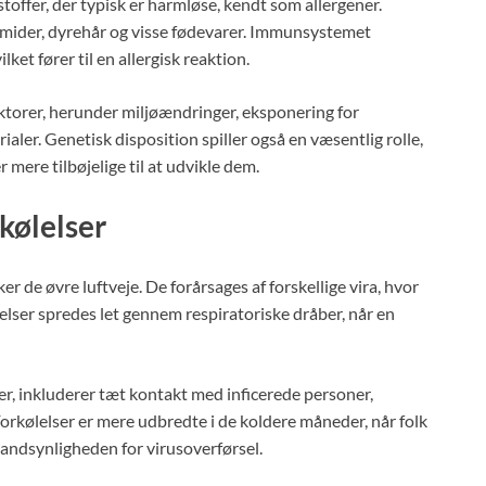
toffer, der typisk er harmløse, kendt som allergener.
vmider, dyrehår og visse fødevarer. Immunsystemet
ilket fører til en allergisk reaktion.
faktorer, herunder miljøændringer, eksponering for
ialer. Genetisk disposition spiller også en væsentlig rolle,
 mere tilbøjelige til at udvikle dem.
rkølelser
er de øvre luftveje. De forårsages af forskellige vira, hvor
elser spredes let gennem respiratoriske dråber, når en
ser, inkluderer tæt kontakt med inficerede personer,
ølelser er mere udbredte i de koldere måneder, når folk
 sandsynligheden for virusoverførsel.