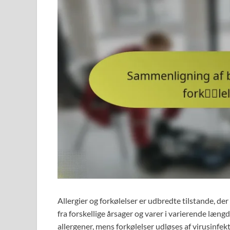
Allergier og forkølelser er udbredte tilstande, 
fra forskellige årsager og varer i varierende læn
allergener, mens forkølelser udløses af virusinfek