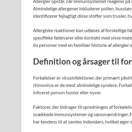
Allergier opstår, når immunsystemet reagerer på s
Almindelige allergener inkluderer pollen, husstø
identificerer fejlagtigt disse stoffer som trusler, hv
Allergiske reaktioner kan udløses af forskellige 
specifikke fødevarer eller kontakt med visse mater
da personer med en familiær historie af allergier er
Definition og årsager til fo
Forkølelser er virusinfektioner, der primært påvirk
rhinovirus er de mest almindelige syndere. Forkøl
inficeret person hoster eller nyser.
Faktorer, der bidrager til spredningen af forkølel
svækkede immunsystemer og sæsonændringer. Fork
har tendens til at samles indendørs, hvilket øger