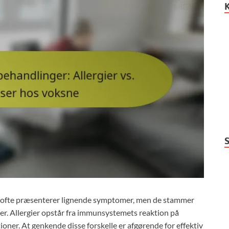
der ofte præsenterer lignende symptomer, men de stammer
gder. Allergier opstår fra immunsystemets reaktion på
tioner. At genkende disse forskelle er afgørende for effektiv