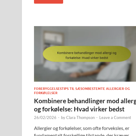
FOREBYGGELSESTIPS TIL SÆSONBESTEMTE ALLERGIER OG
FORKØLELSER
Kombinere behandlinger mod allerg
og forkølelse: Hvad virker bedst
26/02/2026
-
by
Clara Thompson
-
Leave a Comment
Allergier og forkølelser, som ofte forveksles, er
fundamentalt forskellige tilstande, der kræver