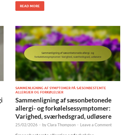
READ MORE
SAMMENLIGNING AF SYMPTOMER PÅ SÆSONBESTEMTE
ALLERGIER OG FORKØLELSER
i
Sammenligning af sæsonbetonede
allergi- og forkølelsessymptomer:
Varighed, sværhedsgrad, udløsere
25/02/2026
-
by
Clara Thompson
-
Leave a Comment