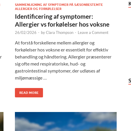
R
SAMMENLIGNING AF SYMPTOMER PÅ SÆSONBESTEMTE
ALLERGIER OG FORKØLELSER
Identificering af symptomer:
Allergier vs forkølelser hos voksne
26/02/2026
-
by
Clara Thompson
-
Leave a Comment
At forstå forskellene mellem allergier og
forkølelser hos voksne er essentielt for effektiv
r
behandling og håndtering. Allergier præsenterer
d
sig ofte med respiratoriske, hud- og
gastrointestinal symptomer, der udløses af
miljømæssige …
READ MORE