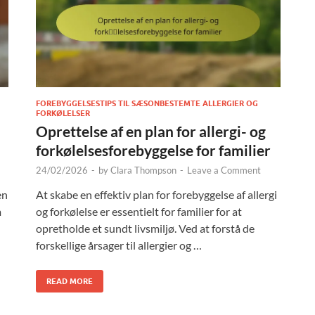
FOREBYGGELSESTIPS TIL SÆSONBESTEMTE ALLERGIER OG
FORKØLELSER
Oprettelse af en plan for allergi- og
forkølelsesforebyggelse for familier
24/02/2026
-
by
Clara Thompson
-
Leave a Comment
en
At skabe en effektiv plan for forebyggelse af allergi
m
og forkølelse er essentielt for familier for at
opretholde et sundt livsmiljø. Ved at forstå de
forskellige årsager til allergier og …
READ MORE