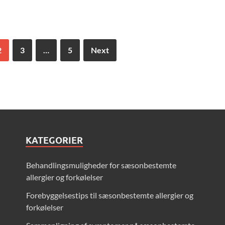
2
3
…
5
Next
KATEGORIER
Behandlingsmuligheder for sæsonbestemte
allergier og forkølelser
Forebyggelsestips til sæsonbestemte allergier og
forkølelser