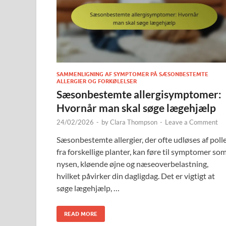
SAMMENLIGNING AF SYMPTOMER PÅ SÆSONBESTEMTE
ALLERGIER OG FORKØLELSER
Sæsonbestemte allergisymptomer:
Hvornår man skal søge lægehjælp
24/02/2026
-
by
Clara Thompson
-
Leave a Comment
Sæsonbestemte allergier, der ofte udløses af poll
fra forskellige planter, kan føre til symptomer so
nysen, kløende øjne og næseoverbelastning,
hvilket påvirker din dagligdag. Det er vigtigt at
søge lægehjælp, …
READ MORE