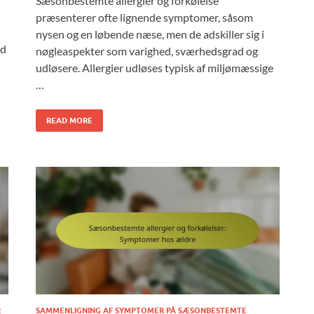
Sæsonbestemte allergier og forkølelse
præsenterer ofte lignende symptomer, såsom
nysen og en løbende næse, men de adskiller sig i
ed
nøgleaspekter som varighed, sværhedsgrad og
udløsere. Allergier udløses typisk af miljømæssige
…
READ MORE
R
SAMMENLIGNING AF SYMPTOMER PÅ SÆSONBESTEMTE