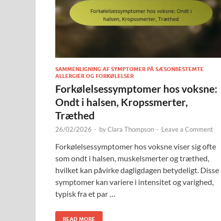
SAMMENLIGNING AF SYMPTOMER PÅ SÆSONBESTEMTE
ALLERGIER OG FORKØLELSER
Forkølelsessymptomer hos voksne:
Ondt i halsen, Kropssmerter,
Træthed
26/02/2026
-
by
Clara Thompson
-
Leave a Comment
Forkølelsessymptomer hos voksne viser sig ofte
som ondt i halsen, muskelsmerter og træthed,
hvilket kan påvirke dagligdagen betydeligt. Disse
symptomer kan variere i intensitet og varighed,
typisk fra et par …
READ MORE