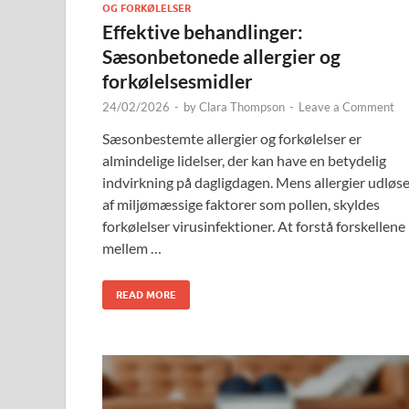
OG FORKØLELSER
Effektive behandlinger:
Sæsonbetonede allergier og
forkølelsesmidler
24/02/2026
-
by
Clara Thompson
-
Leave a Comment
Sæsonbestemte allergier og forkølelser er
almindelige lidelser, der kan have en betydelig
indvirkning på dagligdagen. Mens allergier udløs
af miljømæssige faktorer som pollen, skyldes
forkølelser virusinfektioner. At forstå forskellene
mellem …
READ MORE