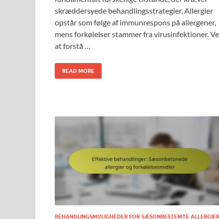
skræddersyede behandlingsstrategier. Allergier
opstår som følge af immunrespons på allergener,
mens forkølelser stammer fra virusinfektioner. V
at forstå …
READ MORE
BEHANDLINGSMULIGHEDER FOR SÆSONBESTEMTE ALLERGIE